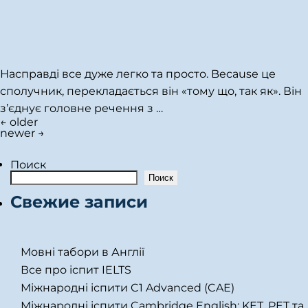
Насправді все дуже легко та просто. Because це
сполучник, перекладається він «тому що, так як». Він
з’єднує головне речення з
…
←
older
Навигация
newer
→
по
записям
Поиск
Поиск
Свежие записи
Мовні табори в Англії
Все про іспит IELTS
Міжнародні іспити C1 Advanced (CAE)
Міжнародні іспити Cambridge English: KET, PET та