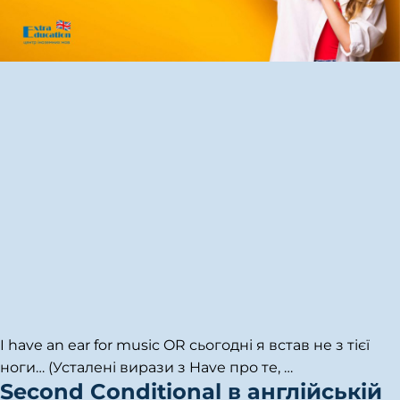
I have an ear for music OR сьогодні я встав не з тієї
ноги… (Усталені вирази з Have про те,
…
Second Conditional в англійській