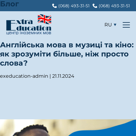
Блог
(068) 493-31-51
(068) 493-31-51
RU
Англійська мова в музиці та кіно:
як зрозуміти більше, ніж просто
слова?
exeducation-admin
|
21.11.2024