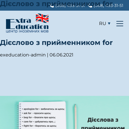
Дієслово з прийменником for
(068) 493-31-51
(068) 493-31-51
RU
Дієслово з прийменником for
exeducation-admin
|
06.06.2021