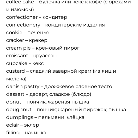
coffee cake – булочка или кекс к кофе (с орехами
и изюмом)
confectioner – кондитер
confectionery – кондитерские изделия
cookie – печенье
cracker – крекер
cream pie – кремовый пирог
croissant – круассан
cupcake – кекс
custard – сладкий заварной крем (из яиц и
молока)
danish pastry – дрожжевое слоеное тесто
dessert – десерт, сладкое (блюдо)
donut – пончик, жареная пышка
doughnut – пончик; жареный пирожок; пышка
dumplings – пельмени, клёцка
eclair – эклер
filling – начинка