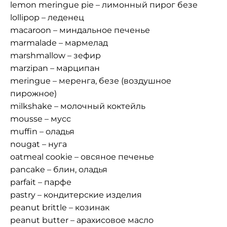
lemon meringue pie – лимонный пирог безе
lollipop – леденец
macaroon – миндальное печенье
marmalade – мармелад
marshmallow – зефир
marzipan – марципан
meringue – меренга, безе (воздушное
пирожное)
milkshake – молочный коктейль
mousse – мусс
muffin – оладья
nougat – нуга
oatmeal cookie – овсяное печенье
pancake – блин, оладья
parfait – парфе
pastry – кондитерские изделия
peanut brittle – козинак
peanut butter – арахисовое масло