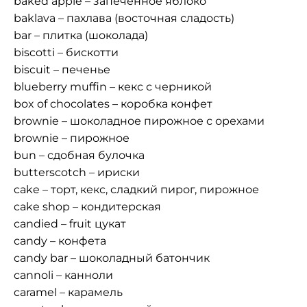
baked apple – запеченное яблоко
baklava – пахлава (восточная сладость)
bar – плитка (шоколада)
biscotti – бискотти
biscuit – печенье
blueberry muffin – кекс с черникой
box of chocolates – коробка конфет
brownie – шоколадное пирожное с орехами
brownie – пирожное
bun – сдобная булочка
butterscotch – ириски
cake – торт, кекс, сладкий пирог, пирожное
cake shop – кондитерская
candied – fruit цукат
candy – конфета
candy bar – шоколадный батончик
cannoli – канноли
caramel – карамель