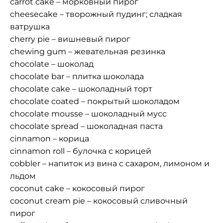
carrot cake – морковный пирог
cheesecake – творожный пудинг; сладкая
ватрушка
cherry pie – вишневый пирог
chewing gum – жевательная резинка
chocolate – шоколад
chocolate bar – плитка шоколада
chocolate cake – шоколадный торт
chocolate coated – покрытый шоколадом
chocolate mousse – шоколадный мусс
chocolate spread – шоколадная паста
cinnamon – корица
cinnamon roll – булочка с корицей
cobbler – напиток из вина с сахаром, лимоном и
льдом
coconut cake – кокосовый пирог
coconut cream pie – кокосовый сливочный
пирог