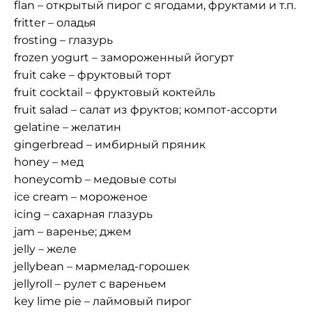
flan – открытый пирог с ягодами, фруктами и т.п.
fritter – оладья
frosting – глазурь
frozen yogurt – замороженный йогурт
fruit cake – фруктовый торт
fruit cocktail – фруктовый коктейль
fruit salad – салат из фруктов; компот-ассорти
gelatine – желатин
gingerbread – имбирный пряник
honey – мед
honeycomb – медовые соты
ice cream – мороженое
icing – сахарная глазурь
jam – варенье; джем
jelly – желе
jellybean – мармелад-горошек
jellyroll – рулет с вареньем
key lime pie – лаймовый пирог