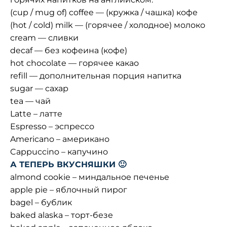
(cup / mug of) coffee — (кружка / чашка) кофе
(hot / cold) milk — (горячее / холодное) молоко
cream — сливки
decaf — без кофеина (кофе)
hot chocolate — горячее какао
refill — дополнительная порция напитка
sugar — сахар
tea — чай
Latte – латте
Espresso – эспрессо
Americano – американо
Cappuccino – капучино
А ТЕПЕРЬ ВКУСНЯШКИ 🙂
almond cookie – миндальное печенье
apple pie – яблочный пирог
bagel – бублик
baked alaska – торт-безе