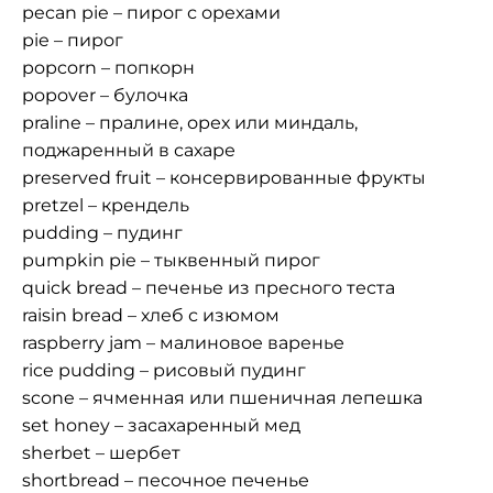
pecan pie – пирог с орехами
pie – пирог
popcorn – попкорн
popover – булочка
praline – пралине, орех или миндаль,
поджаренный в сахаре
preserved fruit – консервированные фрукты
pretzel – крендель
pudding – пудинг
pumpkin pie – тыквенный пирог
quick bread – печенье из пресного теста
raisin bread – хлеб с изюмом
raspberry jam – малиновое варенье
rice pudding – рисовый пудинг
scone – ячменная или пшеничная лепешка
set honey – засахаренный мед
sherbet – шербет
shortbread – песочное печенье